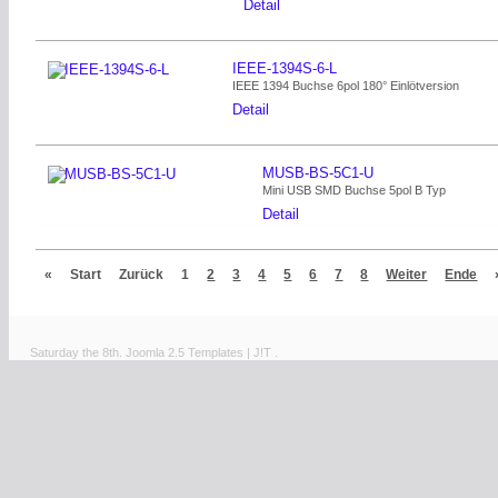
Detail
IEEE-1394S-6-L
IEEE 1394 Buchse 6pol 180° Einlötversion
Detail
MUSB-BS-5C1-U
Mini USB SMD Buchse 5pol B Typ
Detail
«
Start
Zurück
1
2
3
4
5
6
7
8
Weiter
Ende
Saturday the 8th.
Joomla 2.5 Templates
|
J!T
.