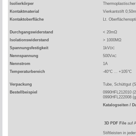
Isolierkörper
Thermoplastischer
Kontaktmaterial
Vierkantstift 0,50
Kontaktoberfläche
Lt. Oberflächenopt
Durchgangswiderstand
< 20mΩ
Isolationswiderstand
> 1000MΩ
Spannungsfestigkeit
1kV
DC
Nennspannung
500V
AC
Nennstrom
1A
Temperaturbereich
-40°C ... +105°C
Verpackung
Tube, Schüttgut (S
Bestellbeispiel
0990HFL212010 (2 
0990HFL222008 (ge
Katalogseiten / D
3D PDF File
auf 
Stiftleisten in jed