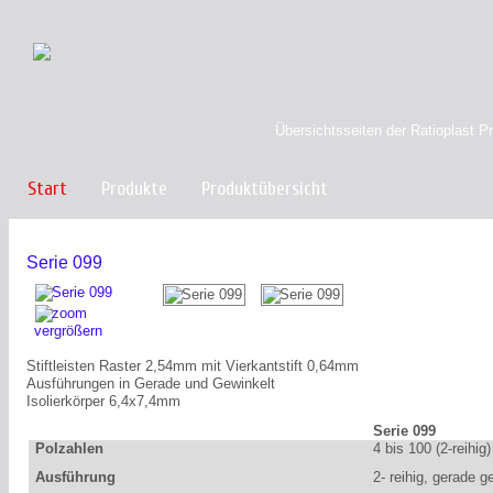
Übersichtsseiten der Ratioplast P
Start
Produkte
Produktübersicht
Serie 099
vergrößern
Stiftleisten Raster 2,54mm mit Vierkantstift 0,64mm
Ausführungen in Gerade und Gewinkelt
Isolierkörper 6,4x7,4mm
Serie 099
Polzahlen
4 bis 100 (2-reihig)
Ausführung
2- reihig, gerade g