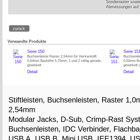
Sonderraster sowie
Abmessungen auf 
Verwandte Produkte
Serie 150
Serie 15
Buchsenleiste Raster 2,54mm für Vierkantstift
Buchsenlei
0,64mm Bauhöhe 5,70mm, 1 und 2 reihig gerade,
0,50mm Ba
gewinkelt
gewinkelt (
Detail
Detail
Stiftleisten, Buchsenleisten, Raster 1
2,54mm
Modular Jacks, D-Sub, Crimp-Rast Sys
Buchsenleisten, IDC Verbinder, Flachba
USB A, USB B, Mini USB, IEE1394, USB